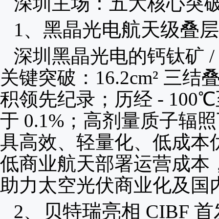
深圳主场：五大核心突
1、
黑晶光电航天级叠层光
深圳黑晶光电的钙钛矿 
关键突破：16.2cm² 三
积领先纪录；历经 - 100℃
于 0.1%；高剂量质子
具高效、轻量化、低成本
低商业航天部署运营成本
助力太空光伏商业化及国
2、
贝特瑞亮相 CIBF 